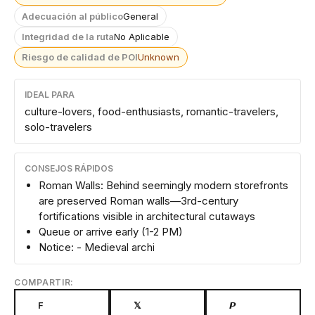
Adecuación al público
General
Integridad de la ruta
No Aplicable
Riesgo de calidad de POI
Unknown
IDEAL PARA
culture-lovers, food-enthusiasts, romantic-travelers,
solo-travelers
CONSEJOS RÁPIDOS
Roman Walls: Behind seemingly modern storefronts
are preserved Roman walls—3rd-century
fortifications visible in architectural cutaways
Queue or arrive early (1-2 PM)
Notice: - Medieval archi
COMPARTIR:
F
𝕏
𝙋