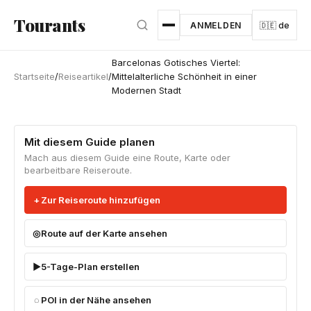
Zum Hauptinhalt springen
Tourants
ANMELDEN
🇩🇪 de
Barcelonas Gotisches Viertel:
Startseite
/
Reiseartikel
/
Mittelalterliche Schönheit in einer
Modernen Stadt
Mit diesem Guide planen
Mach aus diesem Guide eine Route, Karte oder
bearbeitbare Reiseroute.
Zur Reiseroute hinzufügen
Route auf der Karte ansehen
5-Tage-Plan erstellen
POI in der Nähe ansehen