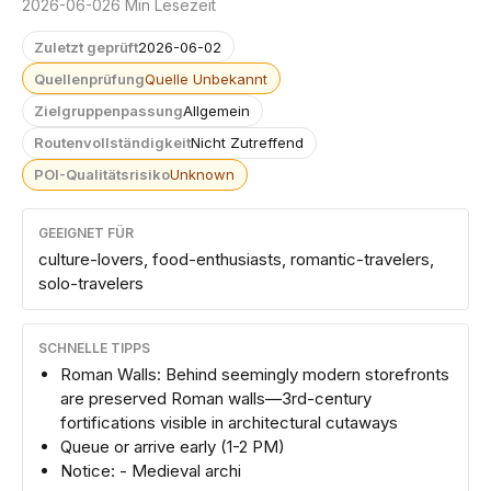
2026-06-02
6 Min Lesezeit
Zuletzt geprüft
2026-06-02
Quellenprüfung
Quelle Unbekannt
Zielgruppenpassung
Allgemein
Routenvollständigkeit
Nicht Zutreffend
POI-Qualitätsrisiko
Unknown
GEEIGNET FÜR
culture-lovers, food-enthusiasts, romantic-travelers,
solo-travelers
SCHNELLE TIPPS
Roman Walls: Behind seemingly modern storefronts
are preserved Roman walls—3rd-century
fortifications visible in architectural cutaways
Queue or arrive early (1-2 PM)
Notice: - Medieval archi