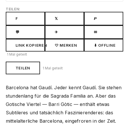
TEILEN:
F
𝕏
𝙋
💬
✈
✉
LINK KOPIEREN
♡ MERKEN
⬇ OFFLINE
1 Mal geteilt
TEILEN
1 Mal geteilt
Barcelona hat Gaudí. Jeder kennt Gaudí. Sie stehen
stundenlang für die Sagrada Familia an. Aber das
Gotische Viertel — Barri Gòtic — enthält etwas
Subtileres und tatsächlich Faszinierenderes: das
mittelalterliche Barcelona, eingefroren in der Zeit.