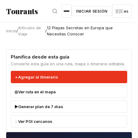
Ir al contenido principal
Tourants
INICIAR SESIÓN
🇪🇸 es
Artículos de
12 Playas Secretas en Europa que
Inicio
/
/
Viaje
Necesitas Conocer
Planifica desde esta guía
Convierte esta guía en una ruta, mapa o itinerario editable.
Agregar al itinerario
Ver ruta en el mapa
Generar plan de 7 días
Ver POI cercanos