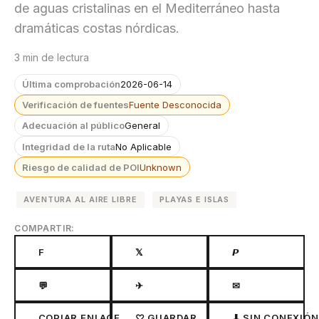
de aguas cristalinas en el Mediterráneo hasta
dramáticas costas nórdicas.
3 min de lectura
Última comprobación
2026-06-14
Verificación de fuentes
Fuente Desconocida
Adecuación al público
General
Integridad de la ruta
No Aplicable
Riesgo de calidad de POI
Unknown
AVENTURA AL AIRE LIBRE
PLAYAS E ISLAS
COMPARTIR:
F
𝕏
𝙋
💬
✈
✉
COPIAR ENLACE
♡ GUARDAR
⬇ SIN CONEXIÓN