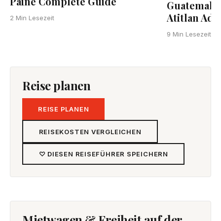
Paine Complete Guide
Guatemala:
Atitlan Adv
2 Min Lesezeit
G
9 Min Lesezeit
Reise planen
REISE PLANEN
REISEKOSTEN VERGLEICHEN
♡ DIESEN REISEFÜHRER SPEICHERN
Mietwagen & Freiheit auf der