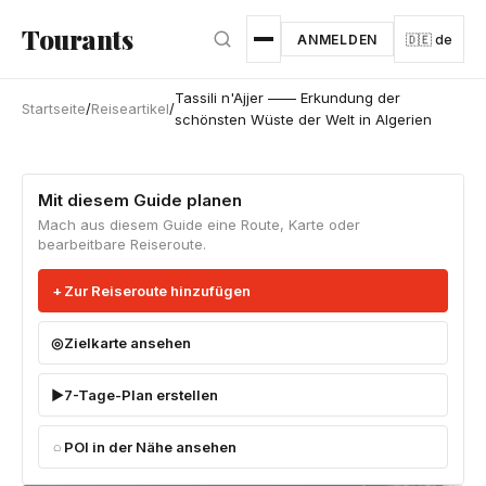
Zum Hauptinhalt springen
Tourants
ANMELDEN
🇩🇪 de
Tassili n'Ajjer —— Erkundung der
Startseite
/
Reiseartikel
/
schönsten Wüste der Welt in Algerien
Mit diesem Guide planen
Mach aus diesem Guide eine Route, Karte oder
bearbeitbare Reiseroute.
Zur Reiseroute hinzufügen
Zielkarte ansehen
7-Tage-Plan erstellen
POI in der Nähe ansehen