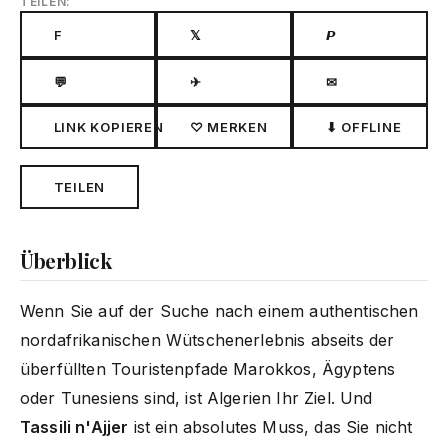
TEILEN:
F
𝕏
𝙋
💬
✈
✉
LINK KOPIEREN
♡ MERKEN
⬇ OFFLINE
TEILEN
Überblick
Wenn Sie auf der Suche nach einem authentischen
nordafrikanischen Wütschenerlebnis abseits der
überfüllten Touristenpfade Marokkos, Ägyptens
oder Tunesiens sind, ist Algerien Ihr Ziel. Und
Tassili n'Ajjer
ist ein absolutes Muss, das Sie nicht