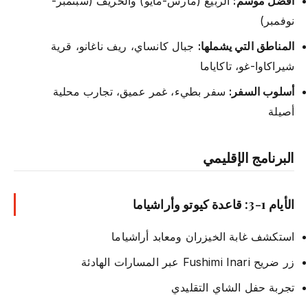
أفضل موسم:
الربيع (مارس-مايو) والخريف (سبتمبر-
نوفمبر)
المناطق التي يشملها:
جبال كانساي، ريف ناغانو، قرية
شيراكاوا-غو، تاكاياما
أسلوب السفر:
سفر بطيء، غمر عميق، تجارب محلية
أصيلة
البرنامج الإقليمي
الأيام 1-3: قاعدة كيوتو وأراشياما
استكشف غابة الخيزران ومعابد أراشياما
زر ضريح Fushimi Inari عبر المسارات الهادئة
تجربة حفل الشاي التقليدي