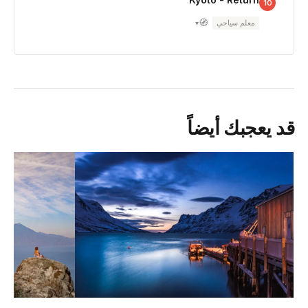
10
🧭
معلم سياحي
▾
قد يعجبك أيضاً