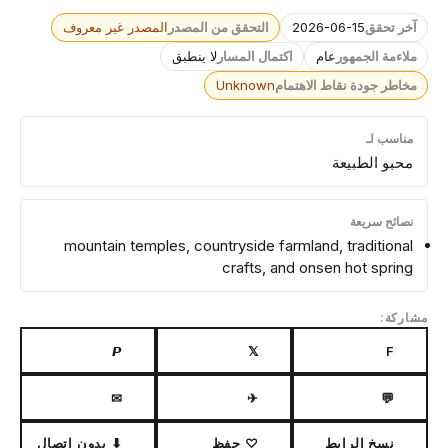
آخر تحقق
2026-06-15
التحقق من المصدر
المصدر غير معروف
ملاءمة الجمهور
عام
اكتمال المسار
لا ينطبق
مخاطر جودة نقاط الاهتمام
Unknown
مناسب لـ
محبو الطبيعة
نصائح سريعة
mountain temples, countryside farmland, traditional
crafts, and onsen hot spring
مشاركة:
𝙋
𝕏
F
✉
✈
💬
نسخ الرابط
♡ حفظ
⬇ بدون اتصال