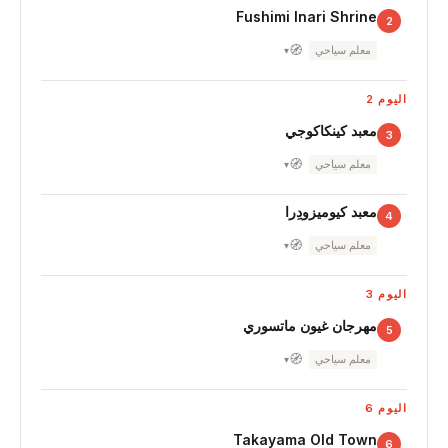
Fushimi Inari Shrine
2
🧭
معلم سياحي
▾
اليوم 2
معبد كينكاكوجي
3
🧭
معلم سياحي
▾
معبد كيوميزودِرا
4
🧭
معلم سياحي
▾
اليوم 3
مهرجان غيون ماتسوري
5
🧭
معلم سياحي
▾
اليوم 6
Takayama Old Town
6