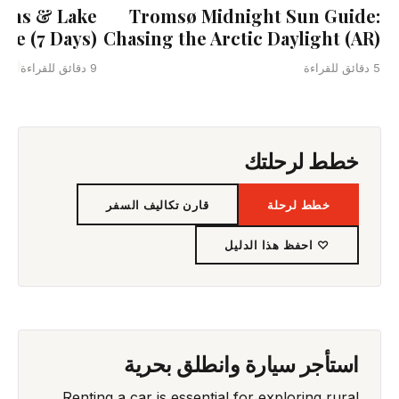
uins & Lake
Tromsø Midnight Sun Guide:
ure (7 Days)
Chasing the Arctic Daylight (AR)
ala
5 دقائق للقراءة
9 دقائق للقراءة
خطط لرحلتك
خطط لرحلة
قارن تكاليف السفر
♡ احفظ هذا الدليل
استأجر سيارة وانطلق بحرية
Renting a car is essential for exploring rural