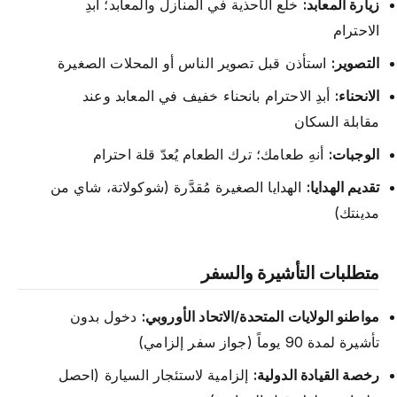
زيارة المعابد:
خلع الأحذية في المنازل والمعابد؛ أبدِ
الاحترام
التصوير:
استأذن قبل تصوير الناس أو المحلات الصغيرة
الانحناء:
أبدِ الاحترام بانحناء خفيف في المعابد وعند
مقابلة السكان
الوجبات:
أنهِ طعامك؛ ترك الطعام يُعدّ قلة احترام
تقديم الهدايا:
الهدايا الصغيرة مُقدَّرة (شوكولاتة، شاي من
مدينتك)
متطلبات التأشيرة والسفر
مواطنو الولايات المتحدة/الاتحاد الأوروبي:
دخول بدون
تأشيرة لمدة 90 يوماً (جواز سفر إلزامي)
رخصة القيادة الدولية:
إلزامية لاستئجار السيارة (احصل