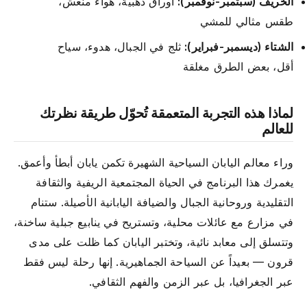
الخريف (سبتمبر-نوفمبر):
أوراق ذهبية، هواء منعش،
طقس مثالي للمشي
الشتاء (ديسمبر-فبراير):
ثلج في الجبال، هدوء، سياح
أقل، بعض الطرق مغلقة
لماذا هذه التجربة المتعمقة تُحوّل طريقة نظرتك
للعالم
وراء معالم اليابان السياحية الشهيرة تكمن يابان أبطأ وأعمق.
يغمرك هذا البرنامج في الحياة المجتمعية الريفية والثقافة
التقليدية وروحانية الجبال والضيافة اليابانية الأصيلة. ستنام
في مزارع مع عائلات محلية، وتستريح في ينابيع جبلية ساخنة،
وتتسلق إلى معابد نائية، وتختبر اليابان كما ظلت على مدى
قرون — بعيداً عن السياحة الجماهيرية. إنها رحلة ليس فقط
عبر الجغرافيا، بل عبر الزمن والفهم الثقافي.