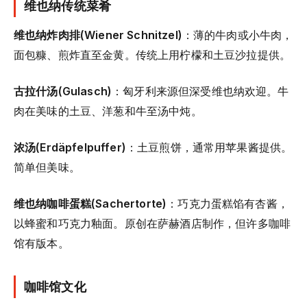
维也纳传统菜肴
维也纳炸肉排(Wiener Schnitzel)
：薄的牛肉或小牛肉，
面包糠、煎炸直至金黄。传统上用柠檬和土豆沙拉提供。
古拉什汤(Gulasch)
：匈牙利来源但深受维也纳欢迎。牛
肉在美味的土豆、洋葱和牛至汤中炖。
浓汤(Erdäpfelpuffer)
：土豆煎饼，通常用苹果酱提供。
简单但美味。
维也纳咖啡蛋糕(Sachertorte)
：巧克力蛋糕馅有杏酱，
以蜂蜜和巧克力釉面。原创在萨赫酒店制作，但许多咖啡
馆有版本。
咖啡馆文化