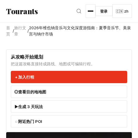
跳转到主内容
Tourants
登录
🇨🇳 zh
首
旅行文
2026年维也纳音乐与文化深度游指南：夏季音乐节、美泉
/
/
页
章
宫与纳什市场
从攻略开始规划
把这篇攻略直接转成路线、地图或可编辑行程。
加入行程
查看目的地地图
生成 3 天玩法
附近热门 POI