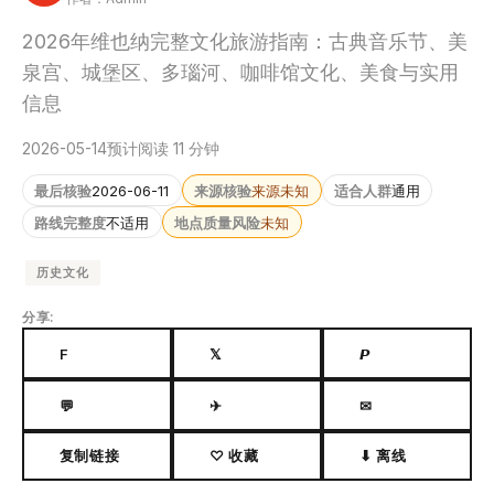
2026年维也纳完整文化旅游指南：古典音乐节、美
泉宫、城堡区、多瑙河、咖啡馆文化、美食与实用
信息
2026-05-14
预计阅读 11 分钟
最后核验
2026-06-11
来源核验
来源未知
适合人群
通用
路线完整度
不适用
地点质量风险
未知
历史文化
分享:
F
𝕏
𝙋
💬
✈
✉
复制链接
♡ 收藏
⬇ 离线