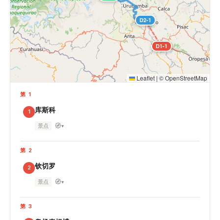
D2-1
D1-1
Leaflet
|
©
OpenStreetMap
第 1
库斯科
1
🧭
景点
▾
第 2
钦切罗
2
🧭
景点
▾
第 3