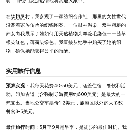
餐，而他们总是热情地将我迎入家中。
在
钦切罗
村，我参观了一家纺织合作社，那里的女性世代
沿袭着家族传承的织锦图案。一位眼神温柔、双手粗糙的
妇女向我展示了她如何用天然植物为羊驼毛染色——茜草
根染红色，薄荷染绿色。我直接从她手中购买了她的织
物，确保她能获得公平的报酬。
实用旅行信息
预算实况
：我每天花费40-50美元，涵盖住宿、餐饮和活
动。印加古道（含强制导游费用约600美元）是最大的一
笔支出。当地公交车票价1-2美元，旅游区以外的大多数
餐食3-5美元。
最佳旅行时间
：5月至9月是旱季，是徒步的最佳时机。我