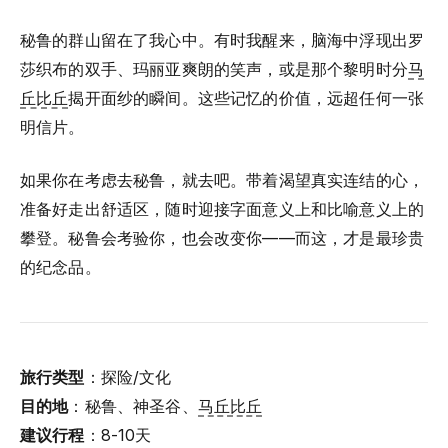
秘鲁的群山留在了我心中。有时我醒来，脑海中浮现出罗
莎织布的双手、玛丽亚爽朗的笑声，或是那个黎明时分
马
丘比丘
揭开面纱的瞬间。这些记忆的价值，远超任何一张
明信片。
如果你在考虑去秘鲁，就去吧。带着渴望真实连结的心，
准备好走出舒适区，随时迎接字面意义上和比喻意义上的
攀登。秘鲁会考验你，也会改变你——而这，才是最珍贵
的纪念品。
旅行类型
：探险/文化
目的地
：秘鲁、神圣谷、
马丘比丘
建议行程
：8-10天