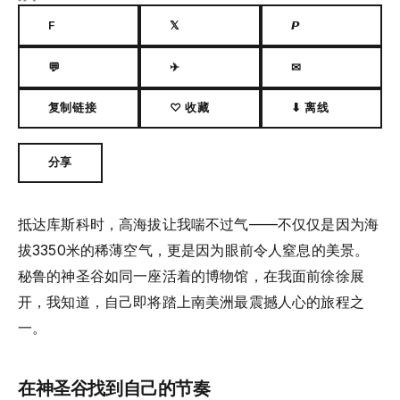
F
𝕏
𝙋
💬
✈
✉
复制链接
♡ 收藏
⬇ 离线
分享
抵达库斯科时，高海拔让我喘不过气——不仅仅是因为海
拔3350米的稀薄空气，更是因为眼前令人窒息的美景。
秘鲁的神圣谷如同一座活着的博物馆，在我面前徐徐展
开，我知道，自己即将踏上南美洲最震撼人心的旅程之
一。
在神圣谷找到自己的节奏