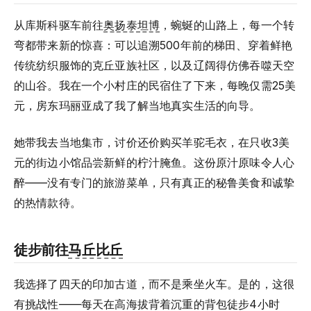
从库斯科驱车前往
奥扬泰坦博
，蜿蜒的山路上，每一个转
弯都带来新的惊喜：可以追溯500年前的梯田、穿着鲜艳
传统纺织服饰的克丘亚族社区，以及辽阔得仿佛吞噬天空
的山谷。我在一个小村庄的民宿住了下来，每晚仅需25美
元，房东玛丽亚成了我了解当地真实生活的向导。
她带我去当地集市，讨价还价购买羊驼毛衣，在只收3美
元的街边小馆品尝新鲜的柠汁腌鱼。这份原汁原味令人心
醉——没有专门的旅游菜单，只有真正的秘鲁美食和诚挚
的热情款待。
徒步前往
马丘比丘
我选择了四天的印加古道，而不是乘坐火车。是的，这很
有挑战性——每天在高海拔背着沉重的背包徒步4小时