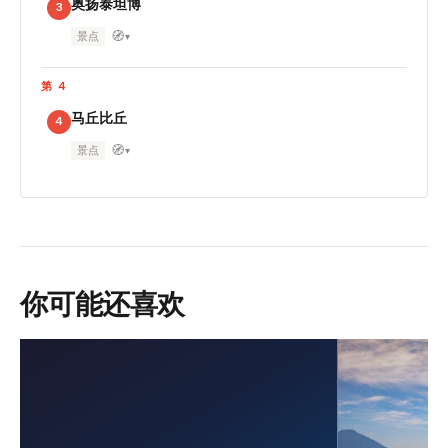
奥扬泰坦博
3
🧭
景点
▾
第 4
马丘比丘
4
🧭
景点
▾
你可能还喜欢