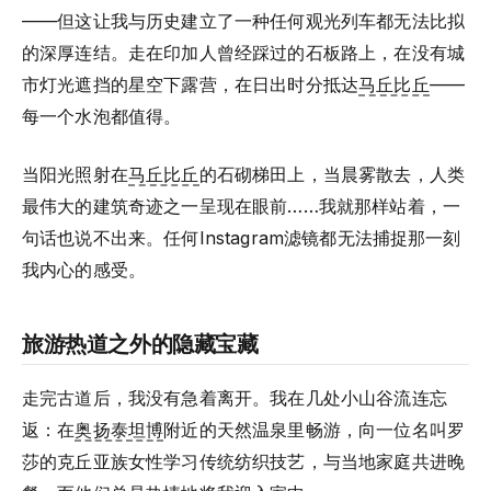
——但这让我与历史建立了一种任何观光列车都无法比拟
的深厚连结。走在印加人曾经踩过的石板路上，在没有城
市灯光遮挡的星空下露营，在日出时分抵达
马丘比丘
——
每一个水泡都值得。
当阳光照射在
马丘比丘
的石砌梯田上，当晨雾散去，人类
最伟大的建筑奇迹之一呈现在眼前……我就那样站着，一
句话也说不出来。任何Instagram滤镜都无法捕捉那一刻
我内心的感受。
旅游热道之外的隐藏宝藏
走完古道后，我没有急着离开。我在几处小山谷流连忘
返：在
奥扬泰坦博
附近的天然温泉里畅游，向一位名叫罗
莎的克丘亚族女性学习传统纺织技艺，与当地家庭共进晚