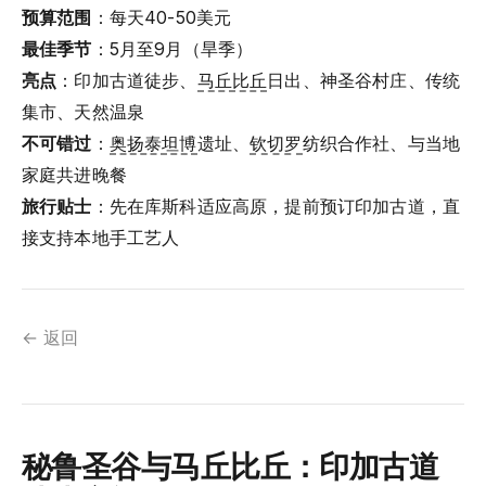
预算范围
：每天40-50美元
最佳季节
：5月至9月（旱季）
亮点
：印加古道徒步、
马丘比丘
日出、神圣谷村庄、传统
集市、天然温泉
不可错过
：
奥扬泰坦博
遗址、
钦切罗
纺织合作社、与当地
家庭共进晚餐
旅行贴士
：先在库斯科适应高原，提前预订印加古道，直
接支持本地手工艺人
← 返回
秘鲁圣谷与马丘比丘：印加古道