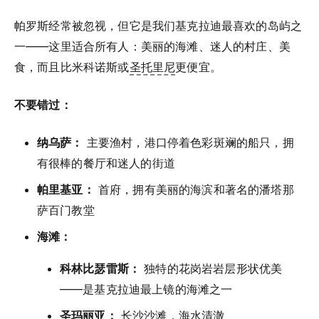
帕罗斯经常被忽视，但它是我们基克拉迪最喜欢的岛屿之
一——这里适合所有人：美丽的海滩、迷人的村庄、美
食，而且比米科诺斯或
圣托里尼
更便宜。
不要错过：
纳乌萨：
主要渔村，港口停着色彩斑斓的船只，拥
有很棒的餐厅和迷人的街道
帕里基亚：
首府，拥有美丽的海滨和著名的潘塔那
萨百门教堂
海滩：
科林比瑟雷斯：
独特的花岗岩岩层形状优美
——是基克拉迪最上镜的海滩之一
圣玛丽亚：
长沙沙滩，海水清澈