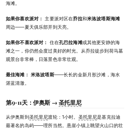
海滩。
如果你喜欢派对：
主要派对区在
乔拉
和
米洛波塔斯海滩
周边——夏天俱乐部开到天亮。
如果你不喜欢派对：
住在
孔巴拉海滩
或其他更安静的海
滩之一，你仍然会度过美好的时光。从乔拉徒步到荷马墓
观景台非常棒，日落景色非常壮观。
最佳海滩：
米洛波塔斯
——长长的金新月形沙滩，海水
湛蓝清澈。
第9-11天：伊奥斯 →
圣托里尼
从伊奥斯到
圣托里尼
渡轮：1小时。
圣托里尼
是基克拉迪
最著名的岛屿——理所当然。悬崖小镇上眺望火山口的壮