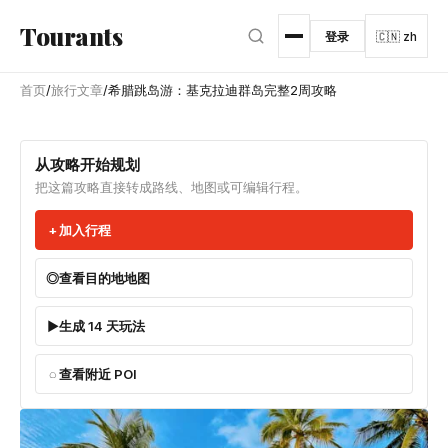
跳转到主内容
Tourants
登录
🇨🇳 zh
首页
/
旅行文章
/
希腊跳岛游：基克拉迪群岛完整2周攻略
从攻略开始规划
把这篇攻略直接转成路线、地图或可编辑行程。
加入行程
查看目的地地图
生成 14 天玩法
查看附近 POI