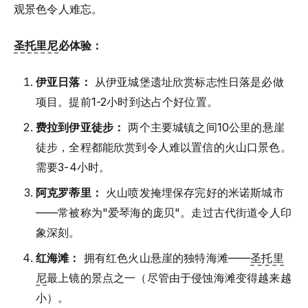
观景色令人难忘。
圣托里尼
必体验：
伊亚日落：
从伊亚城堡遗址欣赏标志性日落是必做
项目。提前1-2小时到达占个好位置。
费拉到伊亚徒步：
两个主要城镇之间10公里的悬崖
徒步，全程都能欣赏到令人难以置信的火山口景色。
需要3-4小时。
阿克罗蒂里：
火山喷发掩埋保存完好的米诺斯城市
——常被称为"爱琴海的庞贝"。走过古代街道令人印
象深刻。
红海滩：
拥有红色火山悬崖的独特海滩——
圣托里
尼
最上镜的景点之一（尽管由于侵蚀海滩变得越来越
小）。