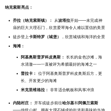
纳克索斯亮点：
乔拉（纳克索斯镇）：
从
波塔拉
开始——未完成神
庙的巨大大理石门，欣赏爱琴海令人难以置信的美景
徒步登上
卡斯特罗（城堡）
，欣赏城镇和海洋的全景
海滩：
阿基奥斯普罗科皮奥斯：
长长的金色沙滩，海
水清澈——一直被评为希腊最好的海滩之一
普拉卡：
位于阿基奥斯普罗科皮奥斯后方，更
长、开发更少的海滩
米克里维格拉：
非常适合帆板和风筝冲浪
内陆村庄：
开车或徒步前往
哈尔基
和
阿佩兰索斯
——传统山村，拥有大理石铺成的街道和美味的当地