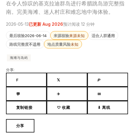
在令人惊叹的基克拉迪群岛进行希腊跳岛游完整指
南。完美海滩、迷人村庄和难忘地中海体验。
2026-05-13
已更新 Aug 2026
预计阅读 12 分钟
最后核验
2026-06-14
来源核验
来源未知
适合人群
通用
路线完整度
不适用
地点质量风险
未知
海滩与岛屿
分享:
F
𝕏
𝙋
💬
✈
✉
复制链接
♡ 收藏
⬇ 离线
分享