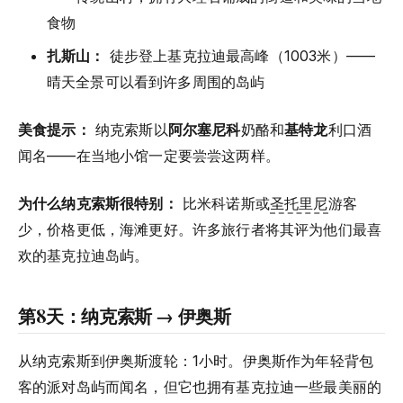
食物
扎斯山：
徒步登上基克拉迪最高峰（1003米）——
晴天全景可以看到许多周围的岛屿
美食提示：
纳克索斯以
阿尔塞尼科
奶酪和
基特龙
利口酒
闻名——在当地小馆一定要尝尝这两样。
为什么纳克索斯很特别：
比米科诺斯或
圣托里尼
游客
少，价格更低，海滩更好。许多旅行者将其评为他们最喜
欢的基克拉迪岛屿。
第8天：纳克索斯 → 伊奥斯
从纳克索斯到伊奥斯渡轮：1小时。伊奥斯作为年轻背包
客的派对岛屿而闻名，但它也拥有基克拉迪一些最美丽的