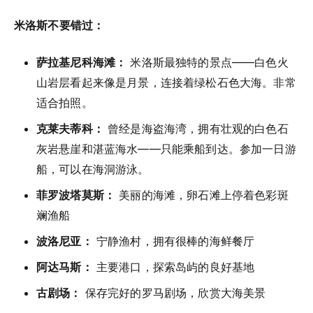
米洛斯不要错过：
萨拉基尼科海滩：
米洛斯最独特的景点——白色火
山岩层看起来像是月景，连接着绿松石色大海。非常
适合拍照。
克莱夫蒂科：
曾经是海盗海湾，拥有壮观的白色石
灰岩悬崖和湛蓝海水——只能乘船到达。参加一日游
船，可以在海洞游泳。
菲罗波塔莫斯：
美丽的海滩，卵石滩上停着色彩斑
斓渔船
波洛尼亚：
宁静渔村，拥有很棒的海鲜餐厅
阿达马斯：
主要港口，探索岛屿的良好基地
古剧场：
保存完好的罗马剧场，欣赏大海美景