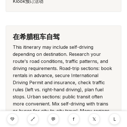
Klook预订活动
在希腊租车自驾
This itinerary may include self-driving
depending on destination. Research your
route's road conditions, traffic patterns, and
driving requirements. Road-trip sections: book
rentals in advance, secure International
Driving Permit and insurance, check traffic
rules (left vs. right-hand driving), plan fuel
stops. Urban sections: public transit often
more convenient. Mix self-driving with trains
or buses for city-to-city travel. Many regions
offer excellent public transportation—don't
💚
🔗
💬
f
𝕏
L
assume car rental necessary. Balance