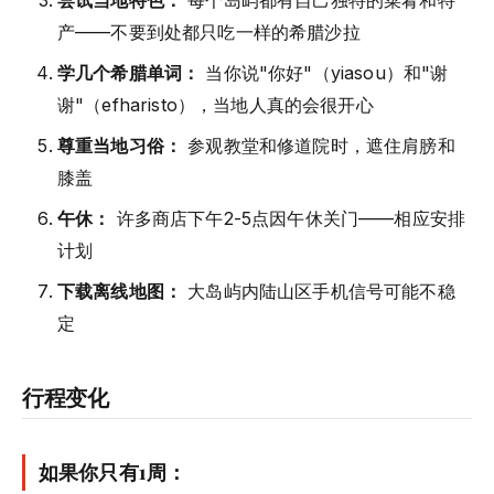
尝试当地特色：
每个岛屿都有自己独特的菜肴和特
产——不要到处都只吃一样的希腊沙拉
学几个希腊单词：
当你说"你好"（yiasou）和"谢
谢"（efharisto），当地人真的会很开心
尊重当地习俗：
参观教堂和修道院时，遮住肩膀和
膝盖
午休：
许多商店下午2-5点因午休关门——相应安排
计划
下载离线地图：
大岛屿内陆山区手机信号可能不稳
定
行程变化
如果你只有1周：