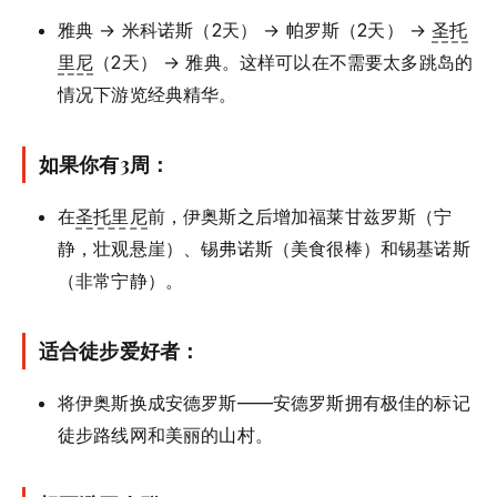
雅典 → 米科诺斯（2天） → 帕罗斯（2天） →
圣托
里尼
（2天） → 雅典。这样可以在不需要太多跳岛的
情况下游览经典精华。
如果你有3周：
在
圣托里尼
前，伊奥斯之后增加福莱甘兹罗斯（宁
静，壮观悬崖）、锡弗诺斯（美食很棒）和锡基诺斯
（非常宁静）。
适合徒步爱好者：
将伊奥斯换成安德罗斯——安德罗斯拥有极佳的标记
徒步路线网和美丽的山村。