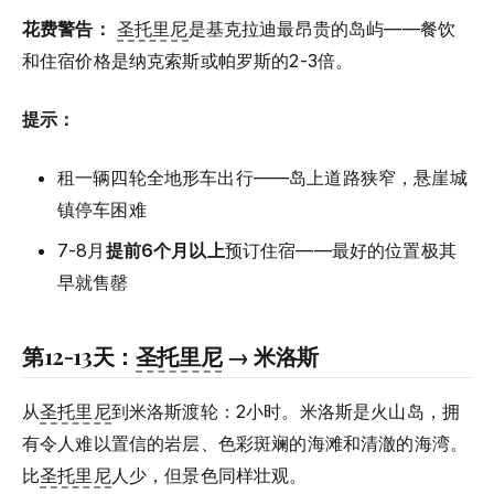
花费警告：
圣托里尼
是基克拉迪最昂贵的岛屿——餐饮
和住宿价格是纳克索斯或帕罗斯的2-3倍。
提示：
租一辆四轮全地形车出行——岛上道路狭窄，悬崖城
镇停车困难
7-8月
提前6个月以上
预订住宿——最好的位置极其
早就售罄
第12-13天：
圣托里尼
→ 米洛斯
从
圣托里尼
到米洛斯渡轮：2小时。米洛斯是火山岛，拥
有令人难以置信的岩层、色彩斑斓的海滩和清澈的海湾。
比
圣托里尼
人少，但景色同样壮观。