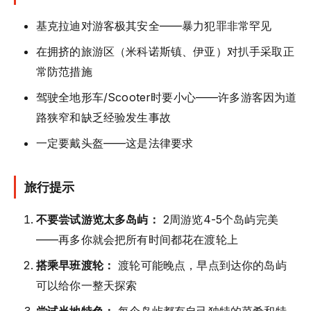
基克拉迪对游客极其安全——暴力犯罪非常罕见
在拥挤的旅游区（米科诺斯镇、伊亚）对扒手采取正
常防范措施
驾驶全地形车/Scooter时要小心——许多游客因为道
路狭窄和缺乏经验发生事故
一定要戴头盔——这是法律要求
旅行提示
不要尝试游览太多岛屿：
2周游览4-5个岛屿完美
——再多你就会把所有时间都花在渡轮上
搭乘早班渡轮：
渡轮可能晚点，早点到达你的岛屿
可以给你一整天探索