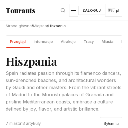
Przejdź do głównej treści
Tourants
ZALOGUJ
🇵🇱 pl
Strona główna
/
Miejsca
/
Hiszpania
Przegląd
Informacje
Atrakcje
Trasy
Miasta
Prz
Hiszpania
Spain radiates passion through its flamenco dancers,
sun-drenched beaches, and architectural wonders
by Gaudí and other masters. From the vibrant streets
of Madrid to the Moorish palaces of Granada and
pristine Mediterranean coasts, embrace a culture
defined by joy, flavor, and artistic brilliance.
7 miasta
13 artykuły
Byłem tu