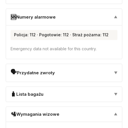
🆘
Numery alarmowe
▼
Policja: 112 · Pogotowie: 112 · Straż pożarna: 112
Emergency data not available for this country.
🗣
Przydatne zwroty
▼
🧳
Lista bagażu
▼
🛂
Wymagania wizowe
▼