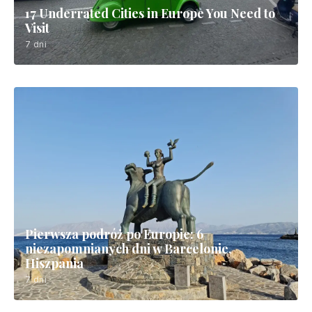
17 Underrated Cities in Europe You Need to
Visit
7 dni
Pierwsza podróż po Europie: 6
niezapomnianych dni w Barcelonie,
Hiszpania
7 dni