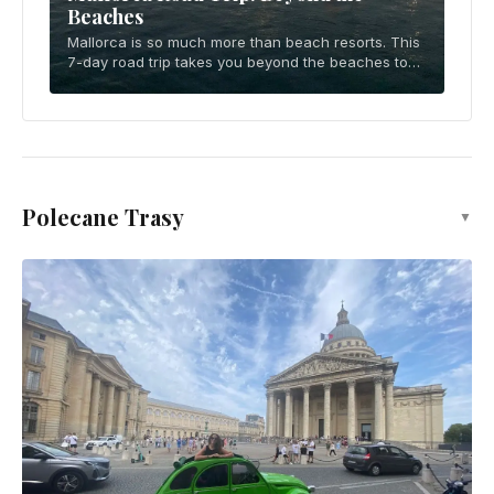
Beaches
Mallorca is so much more than beach resorts. This
7-day road trip takes you beyond the beaches to
explore the UNESCO Serra de Tramuntana
mountains, medieval hilltop villages, Binissalem
wine
Polecane Trasy
▼