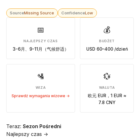
Source
Missing Source
Confidence
Low
📅
💰
NAJLEPSZY CZAS
BUDŻET
3-6月、9-11月（气候舒适）
USD 60–400 /dzień
🛂
💱
WIZA
WALUTA
欧元 EUR，1 EUR ≈
Sprawdź wymagania wizowe →
7.8 CNY
Teraz:
Sezon Pośredni
Najlepszy czas →