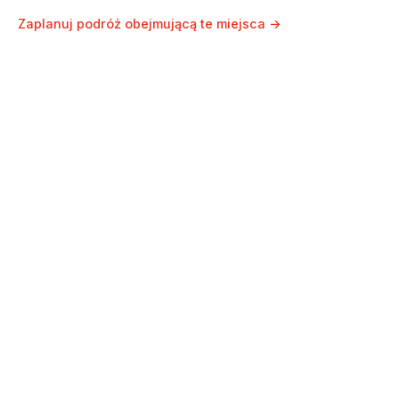
Dzielnica Gotycka Barcelony:
Średniowieczne Piękno w Nowoczesnym
Mieście
Zaplanuj podróż obejmującą te miejsca →