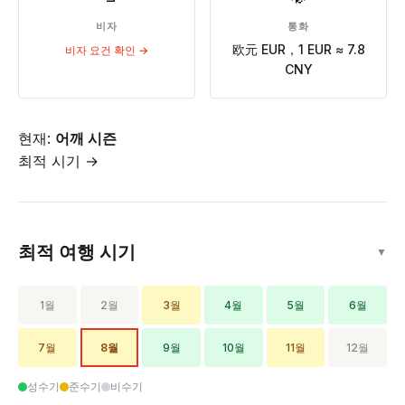
비자
통화
欧元 EUR，1 EUR ≈ 7.8
비자 요건 확인 →
CNY
현재:
어깨 시즌
최적 시기 →
최적 여행 시기
▼
1월
2월
3월
4월
5월
6월
7월
8월
9월
10월
11월
12월
성수기
준수기
비수기