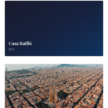
Casa Batlló
명소