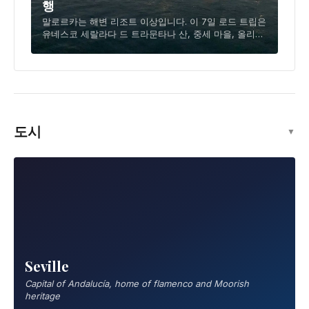
행
말로르카는 해변 리조트 이상입니다. 이 7일 로드 트립은
유네스코 세랄라다 드 트라문타나 산, 중세 마을, 올리브
그로브를 탐험하는 해변 너머로 당신을 데려갑니다.
도시
▼
Seville
Capital of Andalucía, home of flamenco and Moorish
heritage
San Sebastian