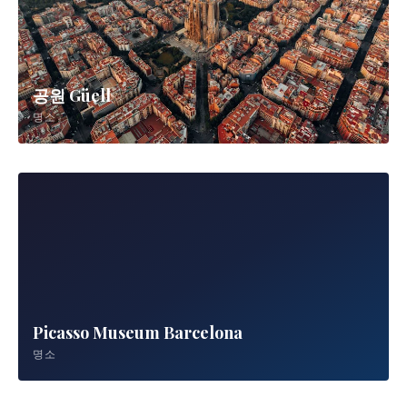
공원 Güell
명소
Picasso Museum Barcelona
명소