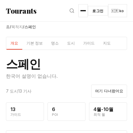
본문으로 건너뛰기
Tourants
로그인
🇰🇷 ko
홈
/
목적지
/
스페인
개요
기본 정보
명소
도시
가이드
지도
스페인
한국어 설명이 없습니다.
7 도시
13 기사
여기 다녀왔어요
13
6
4월-10월
가이드
POI
최적 월