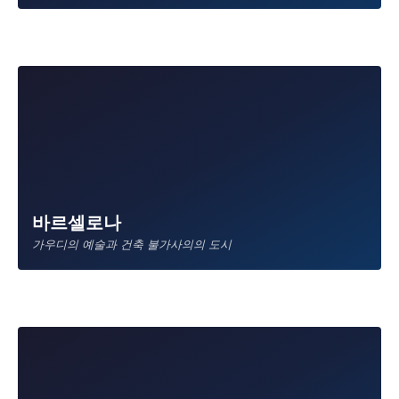
Basque country's culinary and coastal paradise
바르셀로나
Oviedo
가우디의 예술과 건축 불가사의의 도시
Asturias' ancient capital, starting point of the Camino
Primitivo