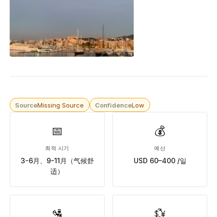
Source
Missing Source
Confidence
Low
📅
💰
최적 시기
예산
3-6月、9-11月（气候舒
USD 60–400 /일
适）
🛂
💱