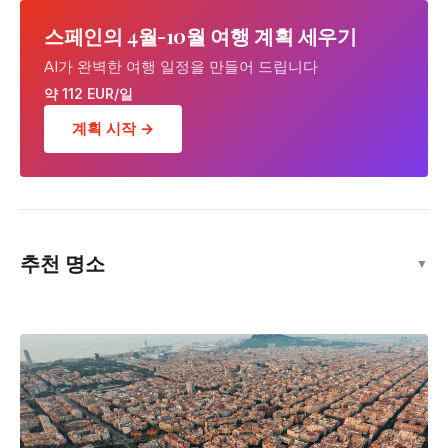
스페인의 4월-10월 여행 계획 세우기
AI가 완벽한 여행 일정을 만들어 드립니다
약 112 EUR/일
계획 시작 →
고딕 지구
추천 명소
▼
명소