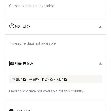
Currency data not available.
🕐
현지 시간
▼
Timezone data not available.
🆘
긴급 연락처
▼
경찰: 112 · 구급대: 112 · 소방서: 112
Emergency data not available for this country.