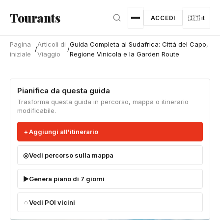
Vai al contenuto principale
Tourants
ACCEDI
🇮🇹 it
Pagina
Articoli di
Guida Completa al Sudafrica: Città del Capo,
/
/
iniziale
Viaggio
Regione Vinicola e la Garden Route
Pianifica da questa guida
Trasforma questa guida in percorso, mappa o itinerario
modificabile.
Aggiungi all'itinerario
Vedi percorso sulla mappa
Genera piano di 7 giorni
Vedi POI vicini