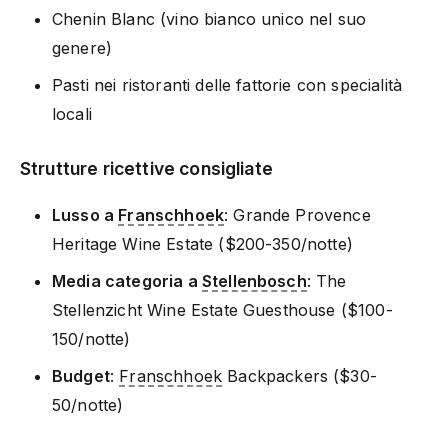
Chenin Blanc (vino bianco unico nel suo
genere)
Pasti nei ristoranti delle fattorie con specialità
locali
Strutture ricettive consigliate
Lusso a
Franschhoek
: Grande Provence
Heritage Wine Estate ($200-350/notte)
Media categoria a
Stellenbosch
: The
Stellenzicht Wine Estate Guesthouse ($100-
150/notte)
Budget
:
Franschhoek
Backpackers ($30-
50/notte)