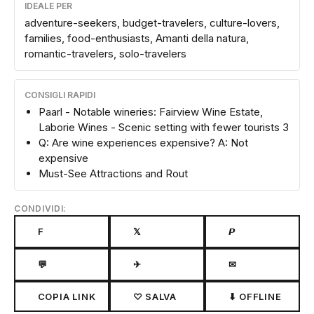
IDEALE PER
adventure-seekers, budget-travelers, culture-lovers,
families, food-enthusiasts, Amanti della natura,
romantic-travelers, solo-travelers
CONSIGLI RAPIDI
Paarl - Notable wineries: Fairview Wine Estate,
Laborie Wines - Scenic setting with fewer tourists 3
Q: Are wine experiences expensive? A: Not
expensive
Must-See Attractions and Rout
CONDIVIDI:
F
𝕏
𝙋
💬
✈
✉
COPIA LINK
♡ SALVA
⬇ OFFLINE