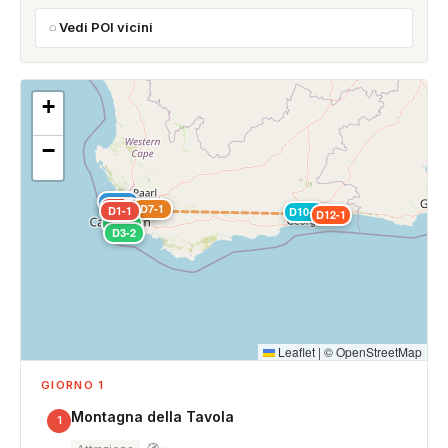
Vedi POI vicini
+
−
D2-1
D1-2
D5-1
D7-1
D1-1
D10-1
D12-1
D3-1
D3-2
Leaflet
|
©
OpenStreetMap
GIORNO 1
Montagna della Tavola
1