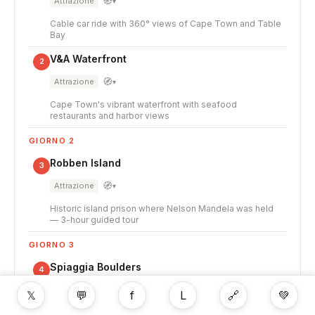
🧭
Attrazione
▾
Cable car ride with 360° views of Cape Town and Table
Bay
V&A Waterfront
2
🧭
Attrazione
▾
Cape Town's vibrant waterfront with seafood
restaurants and harbor views
GIORNO 2
Robben Island
3
🧭
Attrazione
▾
Historic island prison where Nelson Mandela was held
— 3-hour guided tour
GIORNO 3
Spiaggia Boulders
4
🧭
Attrazione
▾
𝕏
💬
f
L
🔗
💚
Home to a colony of African penguins, 30km south of