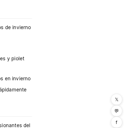
s de invierno
s y piolet
os en invierno
rápidamente
𝕏
💬
f
sionantes del