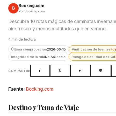
Booking.com
B
Por Booking.com
Descubre 10 rutas mágicas de caminatas invernal
aire fresco y menos multitudes que en verano.
4 min de lectura
Última comprobación
2026-06-15
Verificación de fuentes
Fu
Integridad de la ruta
No Aplicable
Riesgo de calidad de POI
F
𝕏
𝙋
💬
COMPARTIR:
Fuente:
Booking.com
Destino y Tema de Viaje