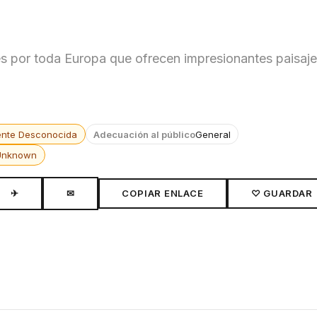
es por toda Europa que ofrecen impresionantes paisaj
ente Desconocida
Adecuación al público
General
Unknown
✈
✉
COPIAR ENLACE
♡ GUARDAR