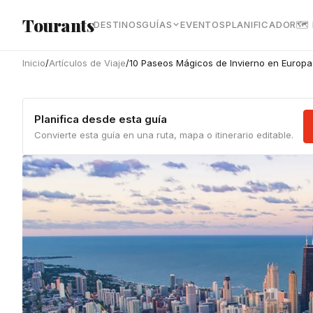
Ir al contenido principal
Tourants
DESTINOS
GUÍAS
EVENTOS
PLANIFICADOR
🗺
Inicio
/
Artículos de Viaje
/
10 Paseos Mágicos de Invierno en Europa
Planifica desde esta guía
Convierte esta guía en una ruta, mapa o itinerario editable.