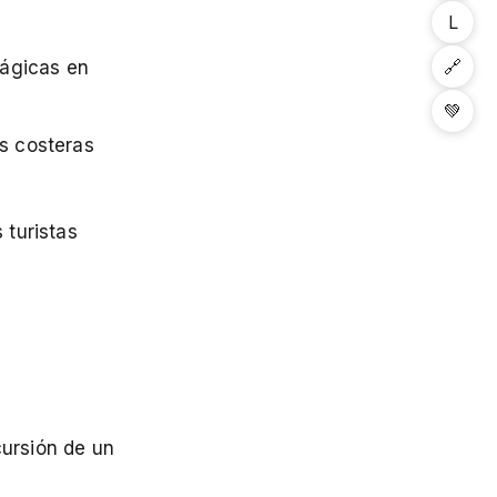
L
🔗
ágicas en
💚
as costeras
 turistas
cursión de un