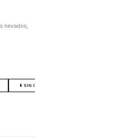
es nevados,
⬇ SIN CONEXIÓN