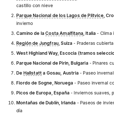
castillo con nieve
Parque Nacional de los Lagos de Plitvice
, Cr
invierno
Camino de la
Costa Amalfitana
, Italia
- Clima 
Región de Jungfrau
, Suiza
- Praderas cubiertas
West Highland Way, Escocia (tramos selecci
Parque Nacional de Pirin, Bulgaria
- Pinares cu
De
Hallstatt
a Gosau, Austria
- Paseo invernal 
Fiordo de Sogne, Noruega
- Paseo invernal co
Picos de Europa, España
- Inviernos suaves, 
Montañas de Dublín, Irlanda
- Paseos de invie
día