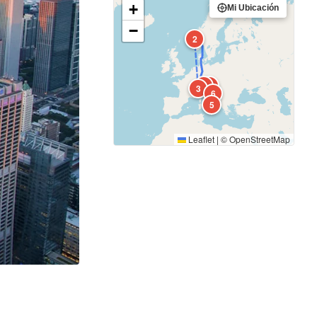
+
Mi Ubicación
−
2
4
1
3
6
5
Leaflet
|
©
OpenStreetMap