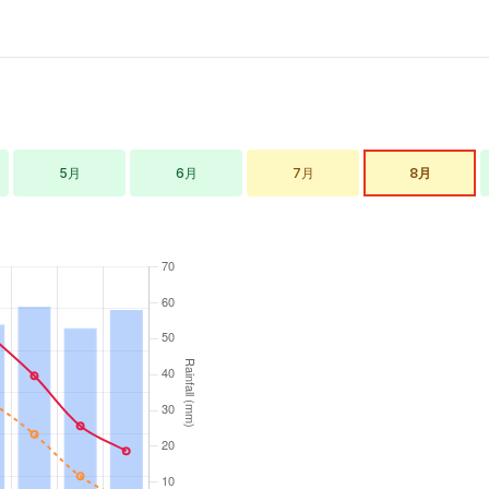
人民币以上）、银行流水
（3-6个月）、在职证明、
户口本复印件。办理时
间：10-15个工作日。有效
期：按行程。停留期：最
长90天/180天。费用：约
80欧元（约90美元）。需
5月
6月
7月
8月
到签证中心递交，可网上
预