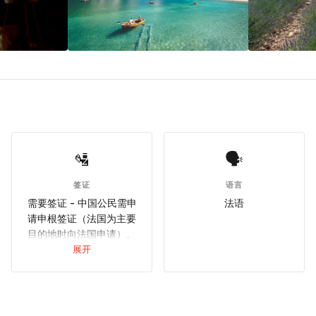
🛂
🗣
签证
语言
需要签证 - 中国公民需申
法语
请申根签证（法国为主要
目的地时向法国申请）。
所需材料：护照（6个月有
展开
效期、2页空白）、签证申
请表、2寸白底照片、行程
单、酒店预订、往返机
票、旅行保险（保额30万