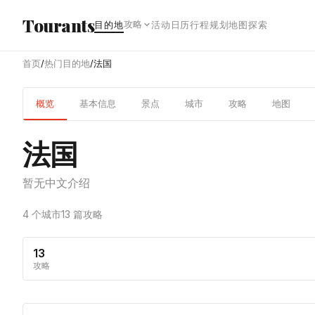
跳转到主内容
Tourants
攻略
目的地
活动日历
行程规划
地图探索
首页
/
热门目的地
/
法国
概览
基本信息
景点
城市
攻略
地图
法国
暂无中文介绍
4 个城市
13 篇攻略
13
攻略