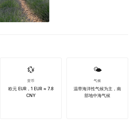
💱
🌤
货币
气候
欧元 EUR，1 EUR ≈ 7.8
温带海洋性气候为主，南
CNY
部地中海气候