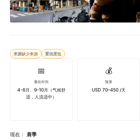
来源
缺少来源
置信度
低
📅
💰
最佳时间
预算
4-6月、9-10月（气候舒
USD 70–450 /天
适，人流适中）
现在：
肩季