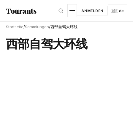
Zum Hauptinhalt springen
Tourants
ANMELDEN
🇩🇪 de
Startseite
/
Sammlungen
/
西部自驾大环线
西部自驾大环线