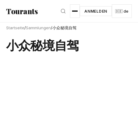
Zum Hauptinhalt springen
Tourants
ANMELDEN
🇩🇪 de
Startseite
/
Sammlungen
/
小众秘境自驾
小众秘境自驾