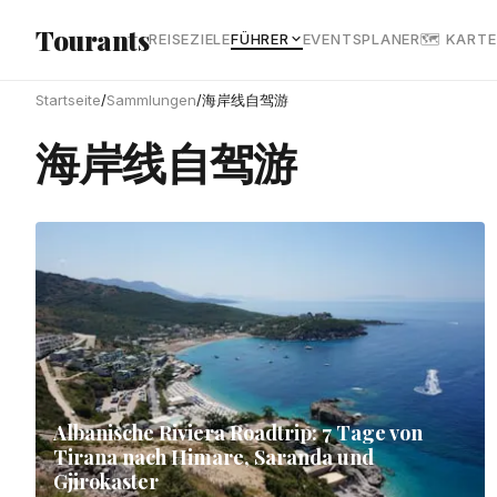
Zum Hauptinhalt springen
Tourants
REISEZIELE
FÜHRER
EVENTS
PLANER
🗺 KARTE
Startseite
/
Sammlungen
/
海岸线自驾游
海岸线自驾游
Albanische Riviera Roadtrip: 7 Tage von
Tirana nach Himare, Saranda und
Gjirokaster