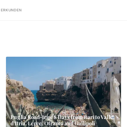
 ERKUNDEN
Puglia Road-trip: 8 Days from Bari to Valle
d’Itria, Lecce, Otranto and Gallipoli