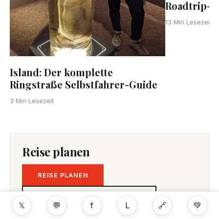
Roadtrip-G
T
13 Min Lesezeit
Island: Der komplette
Ringstraße Selbstfahrer-Guide
3 Min Lesezeit
Reise planen
REISE PLANEN
REISEKOSTEN VERGLEICHEN
𝕏
💬
f
L
🔗
💚