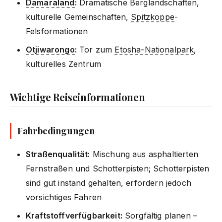
Damaraland
:
Dramatische Berglandschaften,
kulturelle Gemeinschaften,
Spitzkoppe
-
Felsformationen
Otjiwarongo
:
Tor zum
Etosha-Nationalpark
,
kulturelles Zentrum
Wichtige Reiseinformationen
Fahrbedingungen
Straßenqualität:
Mischung aus asphaltierten
Fernstraßen und Schotterpisten; Schotterpisten
sind gut instand gehalten, erfordern jedoch
vorsichtiges Fahren
Kraftstoffverfügbarkeit:
Sorgfältig planen –