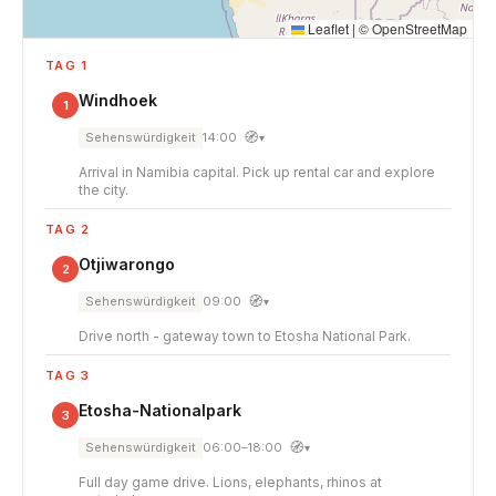
Leaflet
|
©
OpenStreetMap
TAG 1
Windhoek
1
🧭
Sehenswürdigkeit
14:00
▾
Arrival in Namibia capital. Pick up rental car and explore
the city.
TAG 2
Otjiwarongo
2
🧭
Sehenswürdigkeit
09:00
▾
Drive north - gateway town to Etosha National Park.
TAG 3
Etosha-Nationalpark
3
🧭
Sehenswürdigkeit
06:00–18:00
▾
Full day game drive. Lions, elephants, rhinos at