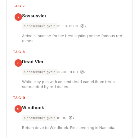
TAG 7
Sossusvlei
7
🧭
Sehenswürdigkeit
05:30–12:00
▾
Arrive at sunrise for the best lighting on the famous red
dunes.
TAG 8
Dead Vlei
8
🧭
Sehenswürdigkeit
06:00–11:00
▾
White clay pan with ancient dead camel thorn trees
surrounded by red dunes.
TAG 9
Windhoek
9
🧭
Sehenswürdigkeit
10:00
▾
Return drive to Windhoek. Final evening in Namibia.