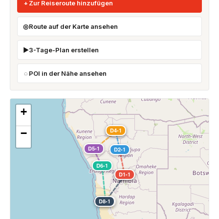
Zur Reiseroute hinzufügen
Route auf der Karte ansehen
3-Tage-Plan erstellen
POI in der Nähe ansehen
+
D3-1
D4-1
−
D5-1
D2-1
D6-1
D1-1
D9-1
D8-1
D7-1