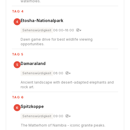
waterholes.
TAG 4
Etosha-Nationalpark
4
🧭
Sehenswürdigkeit
06:00–18:00
▾
Dawn game drive for best wildlife viewing
opportunities.
TAG 5
Damaraland
5
🧭
Sehenswürdigkeit
08:00
▾
Ancient landscape with desert-adapted elephants and
rock art.
TAG 6
Spitzkoppe
6
🧭
Sehenswürdigkeit
09:00
▾
The Matterhorn of Namibia - iconic granite peaks.