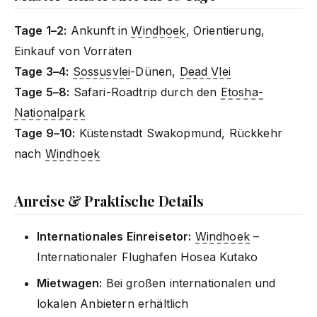
Tage 1–2:
Ankunft in
Windhoek
, Orientierung,
Einkauf von Vorräten
Tage 3–4:
Sossusvlei
-Dünen,
Dead Vlei
Tage 5–8:
Safari-Roadtrip durch den
Etosha-
Nationalpark
Tage 9–10:
Küstenstadt Swakopmund, Rückkehr
nach
Windhoek
Anreise & Praktische Details
Internationales Einreisetor:
Windhoek
–
Internationaler Flughafen Hosea Kutako
Mietwagen:
Bei großen internationalen und
lokalen Anbietern erhältlich