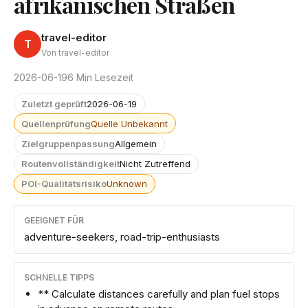
afrikanischen Straßen
travel-editor
T
Von travel-editor
2026-06-19
6 Min Lesezeit
Zuletzt geprüft
2026-06-19
Quellenprüfung
Quelle Unbekannt
Zielgruppenpassung
Allgemein
Routenvollständigkeit
Nicht Zutreffend
POI-Qualitätsrisiko
Unknown
GEEIGNET FÜR
adventure-seekers, road-trip-enthusiasts
SCHNELLE TIPPS
** Calculate distances carefully and plan fuel stops