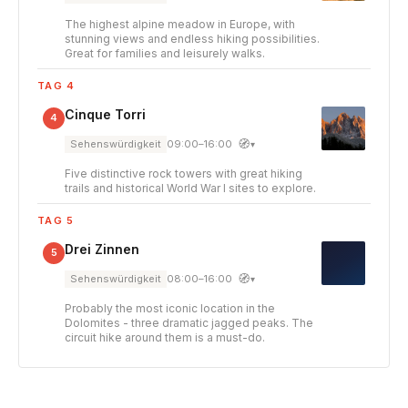
The highest alpine meadow in Europe, with
stunning views and endless hiking possibilities.
Great for families and leisurely walks.
TAG 4
Cinque Torri
4
🧭
Sehenswürdigkeit
09:00–16:00
▾
Five distinctive rock towers with great hiking
trails and historical World War I sites to explore.
TAG 5
Drei Zinnen
5
🧭
Sehenswürdigkeit
08:00–16:00
▾
Probably the most iconic location in the
Dolomites - three dramatic jagged peaks. The
circuit hike around them is a must-do.