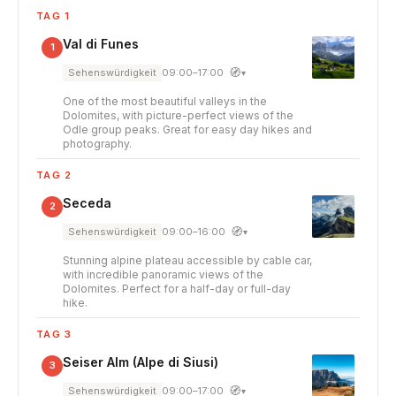
TAG 1
Val di Funes
1
🧭
Sehenswürdigkeit
09:00–17:00
▾
One of the most beautiful valleys in the
Dolomites, with picture-perfect views of the
Odle group peaks. Great for easy day hikes and
photography.
TAG 2
Seceda
2
🧭
Sehenswürdigkeit
09:00–16:00
▾
Stunning alpine plateau accessible by cable car,
with incredible panoramic views of the
Dolomites. Perfect for a half-day or full-day
hike.
TAG 3
Seiser Alm (Alpe di Siusi)
3
🧭
Sehenswürdigkeit
09:00–17:00
▾