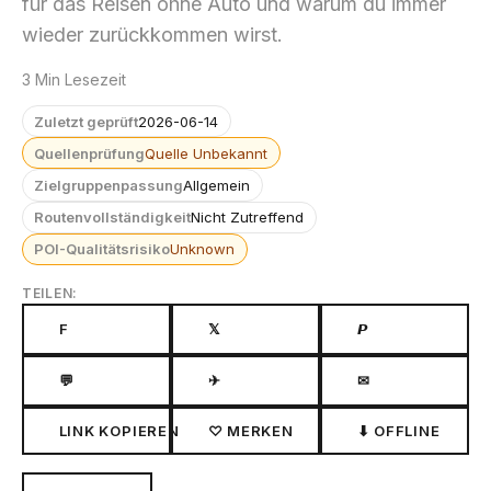
für das Reisen ohne Auto und warum du immer
wieder zurückkommen wirst.
3 Min Lesezeit
Zuletzt geprüft
2026-06-14
Quellenprüfung
Quelle Unbekannt
Zielgruppenpassung
Allgemein
Routenvollständigkeit
Nicht Zutreffend
POI-Qualitätsrisiko
Unknown
TEILEN:
F
𝕏
𝙋
💬
✈
✉
LINK KOPIEREN
♡ MERKEN
⬇ OFFLINE