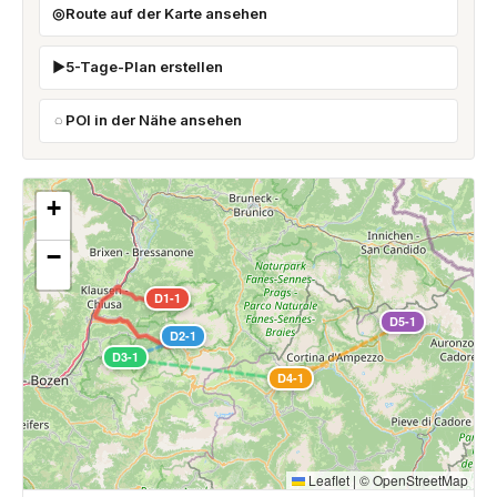
Route auf der Karte ansehen
5-Tage-Plan erstellen
POI in der Nähe ansehen
+
−
D1-1
D5-1
D2-1
D3-1
D4-1
Leaflet
|
©
OpenStreetMap