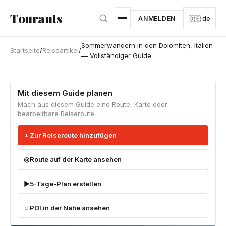
Zum Hauptinhalt springen
Tourants
ANMELDEN
🇩🇪 de
Sommerwandern in den Dolomiten, Italien
Startseite
/
Reiseartikel
/
— Vollständiger Guide
Mit diesem Guide planen
Mach aus diesem Guide eine Route, Karte oder
bearbeitbare Reiseroute.
Zur Reiseroute hinzufügen
Route auf der Karte ansehen
5-Tage-Plan erstellen
POI in der Nähe ansehen