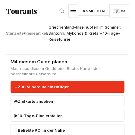
Zum Hauptinhalt springen
Tourants
ANMELDEN
🇩🇪 de
Griechenland-Inselhüpfen im Sommer:
Startseite
/
Reiseartikel
/
Santorin, Mykonos & Kreta – 10-Tage-
Reiseführer
Mit diesem Guide planen
Mach aus diesem Guide eine Route, Karte oder
bearbeitbare Reiseroute.
Zur Reiseroute hinzufügen
Zielkarte ansehen
10-Tage-Plan erstellen
Beliebte POI in der Nähe