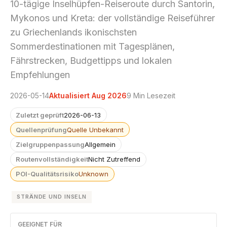
10-tägige Inselhüpfen-Reiseroute durch Santorin,
Mykonos und Kreta: der vollständige Reiseführer
zu Griechenlands ikonischsten
Sommerdestinationen mit Tagesplänen,
Fährstrecken, Budgettipps und lokalen
Empfehlungen
2026-05-14
Aktualisiert Aug 2026
9 Min Lesezeit
Zuletzt geprüft
2026-06-13
Quellenprüfung
Quelle Unbekannt
Zielgruppenpassung
Allgemein
Routenvollständigkeit
Nicht Zutreffend
POI-Qualitätsrisiko
Unknown
STRÄNDE UND INSELN
GEEIGNET FÜR