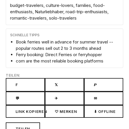
budget-travelers, culture-lovers, families, food-
enthusiasts, Naturliebhaber, road-trip-enthusiasts,
romantic-travelers, solo-travelers
SCHNELLE TIPPS
Book ferries well in advance for summer travel --
popular routes sell out 2 to 3 months ahead
Ferry booking: Direct Ferries or ferryhopper
com are the most reliable booking platforms
TEILEN:
F
𝕏
𝙋
💬
✈
✉
LINK KOPIEREN
♡ MERKEN
⬇ OFFLINE
TEILEN