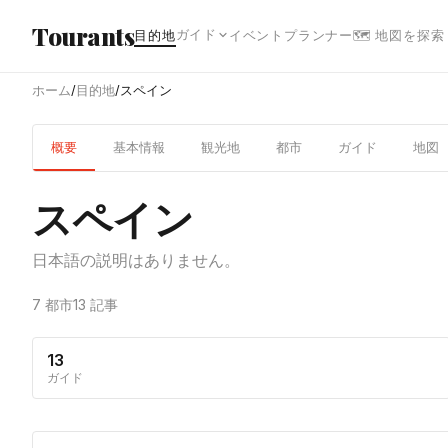
メインコンテンツへスキップ
Tourants
ガイド
目的地
イベント
プランナー
🗺 地図を探索
ホーム
/
目的地
/
スペイン
概要
基本情報
観光地
都市
ガイド
地図
スペイン
日本語の説明はありません。
7 都市
13 記事
13
ガイド