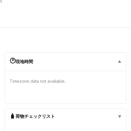
🕐
現地時間
▼
Timezone data not available.
🧳
荷物チェックリスト
▼