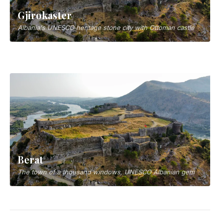
Gjirokaster
Albania's UNESCO heritage stone city with Ottoman castle
ティラナ
Albania's capital, emerging Balkan city
Berat
The town of a thousand windows, UNESCO Albanian gem