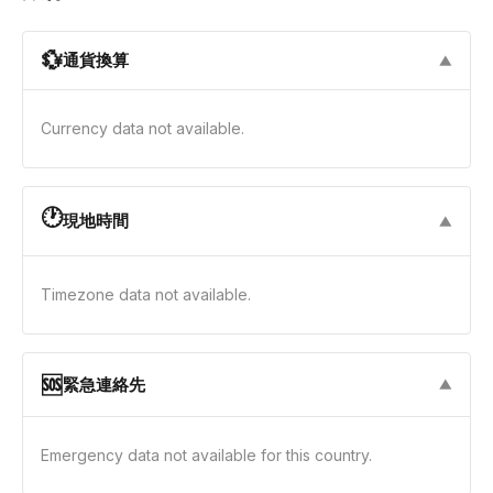
💱
通貨換算
▼
Currency data not available.
🕐
現地時間
▼
Timezone data not available.
🆘
緊急連絡先
▼
Emergency data not available for this country.