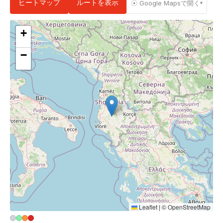
ヒートマップ
ルートを表示
☉ Google Mapsで開く
▾
+
−
Leaflet
|
©
OpenStreetMap