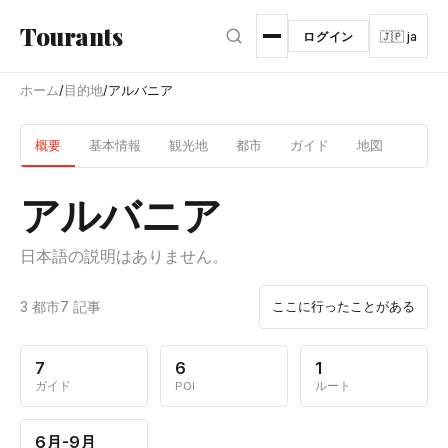
メインコンテンツへスキップ
Tourants
ログイン
🇯🇵 ja
ホーム
/
目的地
/
アルバニア
概要
基本情報
観光地
都市
ガイド
地図
アルバニア
日本語の説明はありません。
3 都市
7 記事
ここに行ったことがある
7
6
1
ガイド
POI
ルート
6月-9月