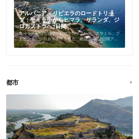
アルバニア・リビエラのロードトリッ
プ：ティラナからヒマラ、サランダ、ジ
ロカストラへ7日間
ティラナからヴロラ、ヒマラ、サランダ、クサミル、ブ
トリント、ジロカストラを巡る、確認済みの7日間アル
バニア・リビエラ・ロードトリップ。運転メモ、予算、
駐車、季節、入国情報付き。
都市
▼