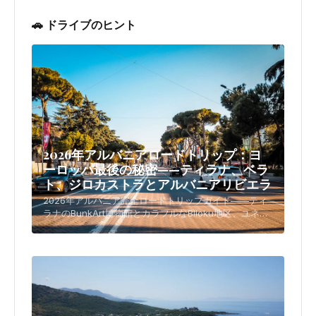
🚗 ドライブのヒント
2026年アルバニアロードトリップ：ヨ
ーロッパ最後の秘密——ティラナ、ベラ
ト、ジロカストラとアルバニアリビエラ
2026年アルバニア完全ロードトリップガイド——ティ
ラナのBunkArt博物館とカラフルなBlloku地区、ユネス
コ山頂の町ベラトとジロカストラ、手付かずのアルバニ
アリビエラをカバー