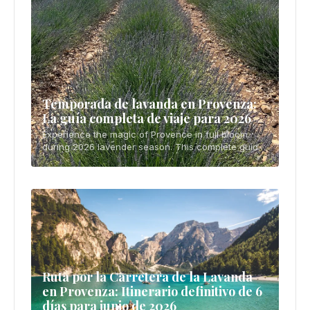
Temporada de lavanda en Provenza:
La guía completa de viaje para 2026
Experience the magic of Provence in full bloom
during 2026 lavender season. This complete guide
covers peak bloom timing (mid-June to early July),
best photography spots including the vast Va
Ruta por la Carretera de la Lavanda
en Provenza: Itinerario definitivo de 6
días para junio de 2026