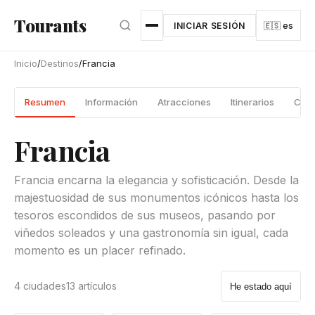
Ir al contenido principal
Tourants
INICIAR SESIÓN
🇪🇸 es
Inicio
/
Destinos
/
Francia
Resumen
Información
Atracciones
Itinerarios
Ciud
Francia
Francia encarna la elegancia y sofisticación. Desde la
majestuosidad de sus monumentos icónicos hasta los
tesoros escondidos de sus museos, pasando por
viñedos soleados y una gastronomía sin igual, cada
momento es un placer refinado.
4 ciudades
13 artículos
He estado aquí