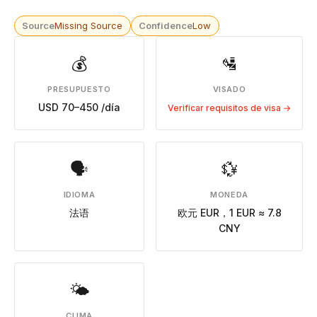
Source
Missing Source
Confidence
Low
💰
🛂
PRESUPUESTO
VISADO
USD 70–450 /día
Verificar requisitos de visa →
🗣
💱
IDIOMA
MONEDA
法语
欧元 EUR，1 EUR ≈ 7.8
CNY
🌤
CLIMA