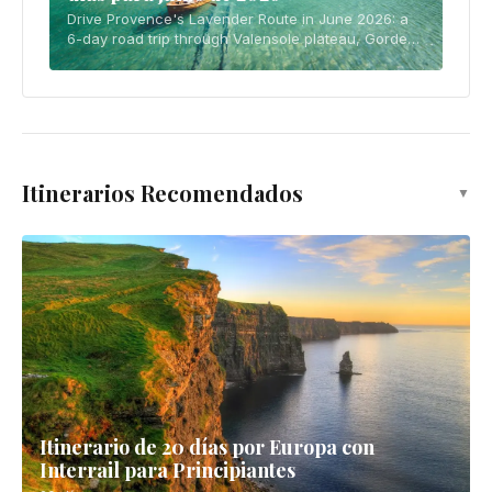
Drive Provence's Lavender Route in June 2026: a
6-day road trip through Valensole plateau, Gordes
hilltop villages, and Sénanque Abbey in peak bloom
season.
Itinerarios Recomendados
▼
Itinerario de 20 días por Europa con
Interrail para Principiantes