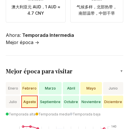
澳大利亚元 AUD，1 AUD ≈
气候多样，北部热带，
4.7 CNY
南部温带，中部干旱
Ahora:
Temporada Intermedia
Mejor época →
Mejor época para visitar
▼
Enero
Febrero
Marzo
Abril
Mayo
Junio
Julio
Agosto
Septiembre
Octubre
Noviembre
Diciembre
Temporada alta
Temporada media
Temporada baja