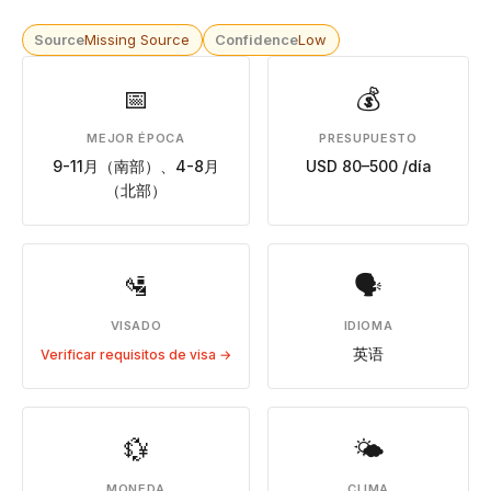
Source
Missing Source
Confidence
Low
📅
💰
MEJOR ÉPOCA
PRESUPUESTO
9-11月（南部）、4-8月
USD 80–500 /día
（北部）
🛂
🗣
VISADO
IDIOMA
英语
Verificar requisitos de visa →
💱
🌤
MONEDA
CLIMA