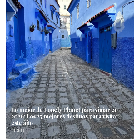
🚗 Consejos de Ruta
Sydney to Melbourne: The Ultimate
Great Ocean Road Road-trip Guide
Drive Australia's iconic Great Ocean Road from
Sydney to Melbourne: 12 Apostles, Otway
rainforest, coastal campgrounds, and a complete
road-trip guide with distances.
Itinerarios Recomendados
▼