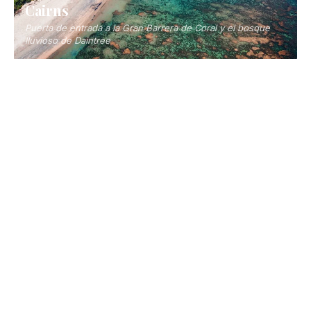
Noosa
Sofisticado resort costero de Queensland