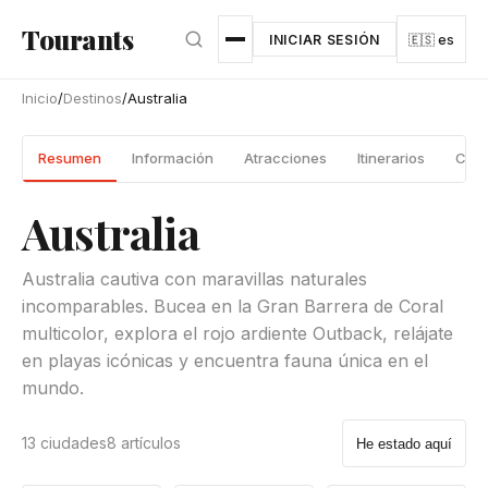
Ir al contenido principal
Tourants
INICIAR SESIÓN
🇪🇸 es
Inicio
/
Destinos
/
Australia
Resumen
Información
Atracciones
Itinerarios
Ciud
Australia
Australia cautiva con maravillas naturales
incomparables. Bucea en la Gran Barrera de Coral
multicolor, explora el rojo ardiente Outback, relájate
en playas icónicas y encuentra fauna única en el
mundo.
13 ciudades
8 artículos
He estado aquí