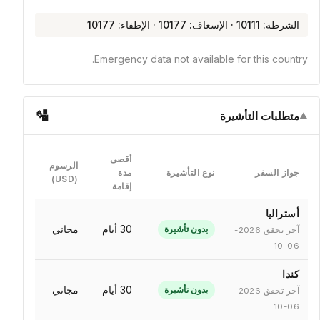
الشرطة: 10111 · الإسعاف: 10177 · الإطفاء: 10177
Emergency data not available for this country.
🛂
متطلبات التأشيرة
▼
أقصى
الرسوم
جواز السفر
نوع التأشيرة
مدة
(USD)
إقامة
أستراليا
30 أيام
مجاني
بدون تأشيرة
آخر تحقق 2026-
06-10
كندا
30 أيام
مجاني
بدون تأشيرة
آخر تحقق 2026-
06-10