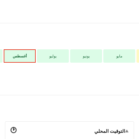
مايو
يونيو
يوليو
أغسطس
🕐
التوقيت المحلي
▼