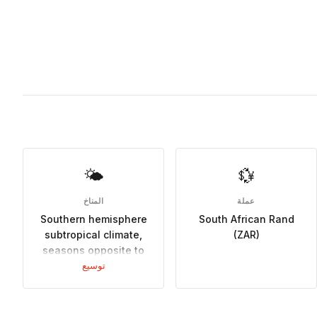
🌤
💱
عملة
المناخ
Southern hemisphere
South African Rand
subtropical climate,
(ZAR)
seasons opposite to
Northern hemisphere.
توسيع
Summer (Nov-Mar)
warm 20-30°C, winter
(Jun-Aug) mild 5-15°C.