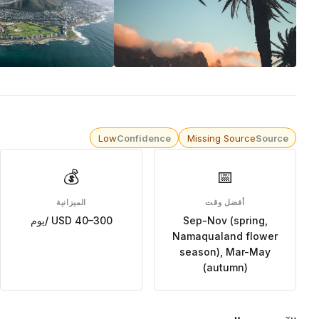
Low
Confidence
Missing Source
Source
💰
📅
أفضل وقت
الميزانية
Sep-Nov (spring,
USD 40–300 /يوم
Namaqualand flower
season), Mar-May
(autumn)