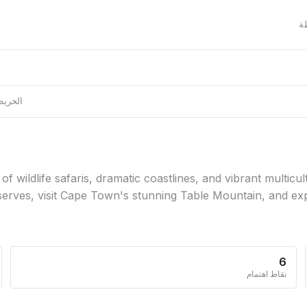

لخريطة
f wildlife safaris, dramatic coastlines, and vibrant multicu
serves, visit Cape Town's stunning Table Mountain, and expe
6
نقاط اهتمام