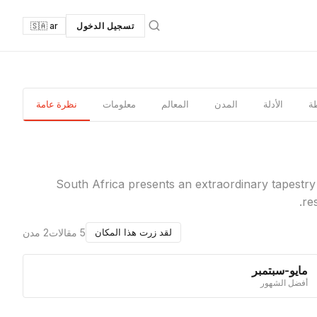
تسجيل الدخول
🇸🇦 ar
ة
الأدلة
المدن
المعالم
معلومات
نظرة عامة
South Africa presents an extraordinary tapestry o
re
5 مقالات
2 مدن
لقد زرت هذا المكان
مايو-سبتمبر
أفضل الشهور