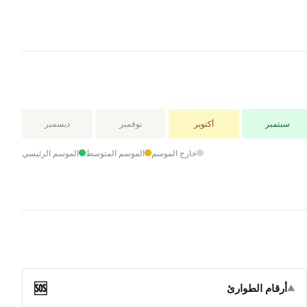
Cape Town:
Mediterranean climate.
Interior plateau: large
day-night temperature
swings.
سبتمبر
أكتوبر
نوفمبر
ديسمبر
خارج الموسم
الموسم المتوسط
الموسم الرئيسي
🆘
أرقام الطوارئ
▼