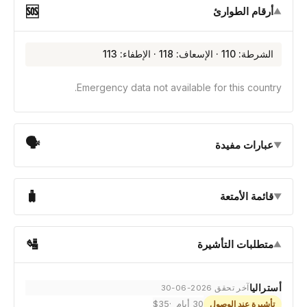
🆘
أرقام الطوارئ
▼
الشرطة: 110 · الإسعاف: 118 · الإطفاء: 113
Emergency data not available for this country.
🗣
عبارات مفيدة
▼
🧳
قائمة الأمتعة
▼
🛂
متطلبات التأشيرة
▼
أستراليا
آخر تحقق 2026-06-30
30 أيام
$35
تأشيرة عند الوصول