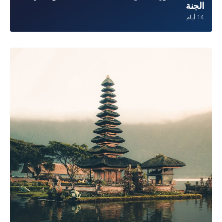
جبل أغونج
معلم سياحي
عرض على الخريطة →
مسارات موصى بها
▼