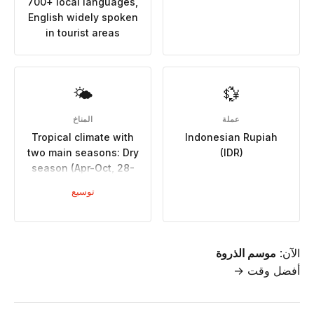
700+ local languages,
English widely spoken
in tourist areas
🌤
💱
عملة
المناخ
Tropical climate with
Indonesian Rupiah
two main seasons: Dry
(IDR)
season (Apr-Oct, 28-
32°C, minimal rainfall),
توسيع
Wet season (Nov-Mar,
hot, humid, heavy
rainfall, potential
flooding)
الآن:
موسم الذروة
أفضل وقت →