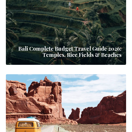
بالي في يوليو-أغسطس: كيف تستمتع بالموسم
الذروة كالمحترفين
7 أيام
بالي
مدن
▼
جزيرة الجنة الإندونيسية بمعابدها المقدسة
11 مقالات
▼