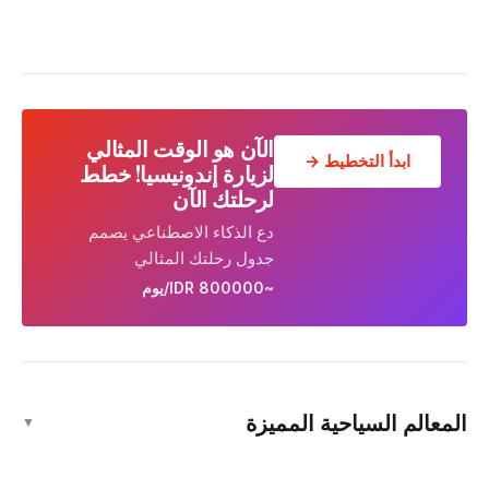
الآن هو الوقت المثالي
ابدأ التخطيط →
لزيارة إندونيسيا! خطط
لرحلتك الآن
دع الذكاء الاصطناعي يصمم
جدول رحلتك المثالي
~800000 IDR/يوم
المعالم السياحية المميزة
▼