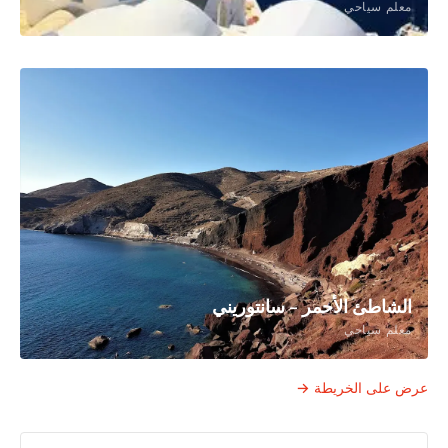
معلم سياحي
الشاطئ الأحمر - سانتوريني
معلم سياحي
عرض على الخريطة →