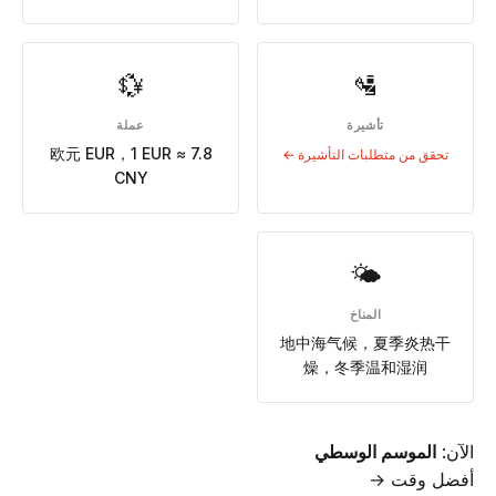
💱
🛂
تأشيرة
عملة
欧元 EUR，1 EUR ≈ 7.8
تحقق من متطلبات التأشيرة ←
CNY
🌤
المناخ
地中海气候，夏季炎热干
燥，冬季温和湿润
الآن:
الموسم الوسطي
أفضل وقت →