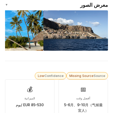
معرض الصور
▼
Low
Confidence
Missing Source
Source
💰
📅
أفضل وقت
الميزانية
5-6月、9-10月（气候最
EUR 85–530 /يوم
宜人）