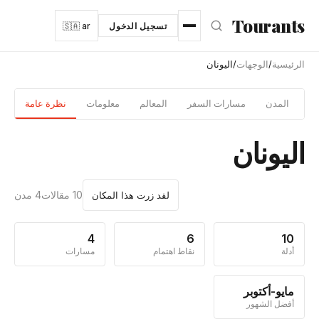
نتقل إلى المحتوى الرئيسي
Tourants
تسجيل الدخول
🇸🇦 ar
الرئيسية
/
الوجهات
/
اليونان
دلة
المدن
مسارات السفر
المعالم
معلومات
نظرة عامة
اليونان
10 مقالات
4 مدن
لقد زرت هذا المكان
4
6
10
أدلة
نقاط اهتمام
مسارات
مايو-أكتوبر
أفضل الشهور