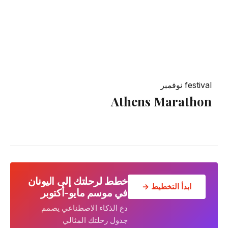
festival
نوفمبر
Athens Marathon
خطط لرحلتك إلى اليونان
ابدأ التخطيط →
في موسم مايو-أكتوبر
دع الذكاء الاصطناعي يصمم
جدول رحلتك المثالي