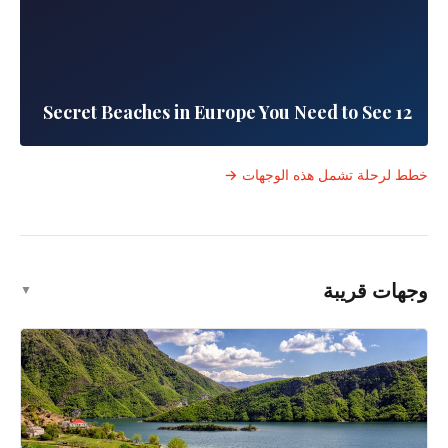
10 مقالات
▼
التنقل بين جزر بحر إيجه اليونانية: الإبحار بالعبارات
ومغامرات الجزر
جميع الأدلة
رحلات السيارة
12 Secret Beaches in Europe You Need to See
خطط لرحلة تشمل هذه الوجهات →