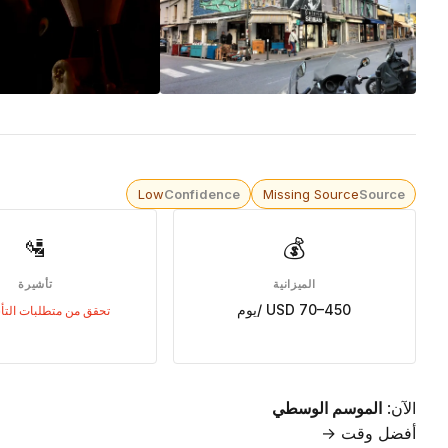
Low
Confidence
Missing Source
Source
🛂
💰
الميزانية
تأشيرة
USD 70–450 /يوم
تحقق من متطلبات التأ
الآن:
الموسم الوسطي
أفضل وقت →