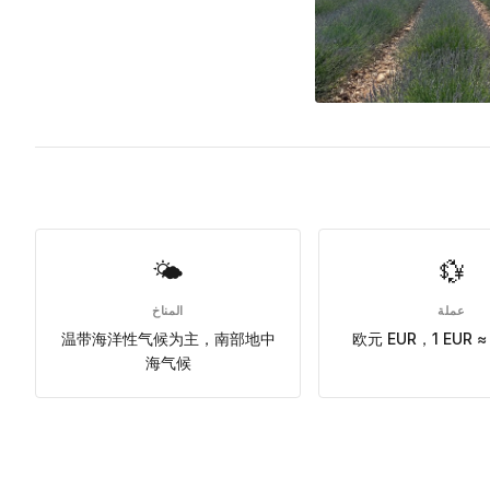
🌤
💱
عملة
المناخ
温带海洋性气候为主，南部地中
欧元 EUR，1 EUR ≈ 
海气候