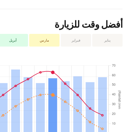
أفضل وقت للزيارة
يناير
فبراير
مارس
أبريل