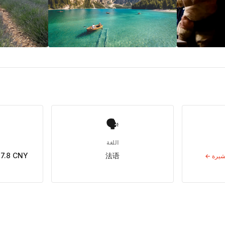
🗣
اللغة
7.8 CNY
法语
شيرة ←