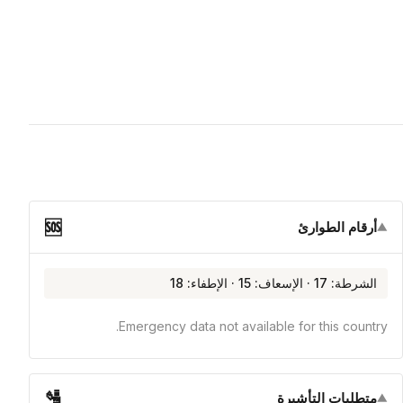
🆘
أرقام الطوارئ
▼
الشرطة: 17 · الإسعاف: 15 · الإطفاء: 18
Emergency data not available for this country.
🛂
متطلبات التأشيرة
▼