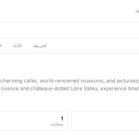

ن
الأدلة
الخريطة
 charming cafés, world-renowned museums, and picturesque 
Provence and châteaux-dotted Loire Valley, experience timele
1
مسارات