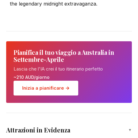
the legendary midnight extravaganza.
Pianifica il tuo viaggio a Australia in
Settembre-Aprile
Lascia che l'IA crei il tuo itinerario perfetto
~210 AUD/giorno
Inizia a pianificare →
I Dodici Apostoli
Attrazioni in Evidenza
▼
Attrazione
Gola di Loch Ard