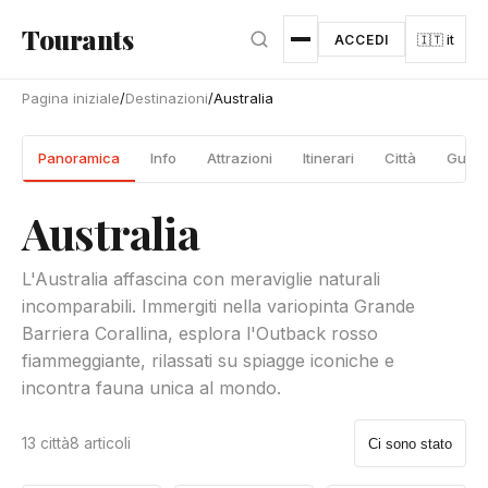
Vai al contenuto principale
Tourants
ACCEDI
🇮🇹 it
Pagina iniziale
/
Destinazioni
/
Australia
Panoramica
Info
Attrazioni
Itinerari
Città
Guide
Australia
L'Australia affascina con meraviglie naturali
incomparabili. Immergiti nella variopinta Grande
Barriera Corallina, esplora l'Outback rosso
fiammeggiante, rilassati su spiagge iconiche e
incontra fauna unica al mondo.
13 città
8 articoli
Ci sono stato