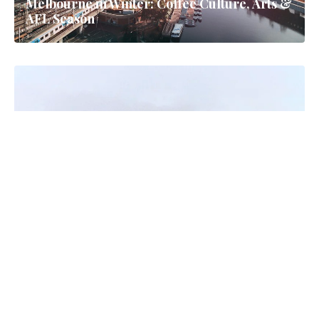
Tutte le Guide
Road Trip
Melbourne in Winter: Coffee Culture, Arts &
AFL Season