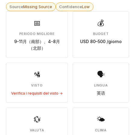
Source
Missing Source
Confidence
Low
📅
💰
PERIODO MIGLIORE
BUDGET
9-11月（南部）、4-8月
USD 80–500 /giorno
（北部）
🛂
🗣
VISTO
LINGUA
英语
Verifica i requisiti del visto →
💱
🌤
VALUTA
CLIMA