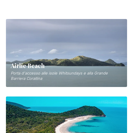
Noosa
Queensland's sophisticated coastal resort town
Geelong
Hub culturale sul lungomare del Victoria