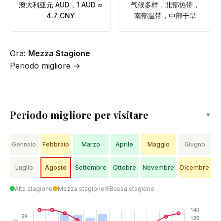
澳大利亚元 AUD，1 AUD ≈
气候多样，北部热带，
4.7 CNY
南部温带，中部干旱
Ora:
Mezza Stagione
Periodo migliore →
Periodo migliore per visitare
▼
Gennaio
Febbraio
Marzo
Aprile
Maggio
Giugno
Luglio
Agosto
Settembre
Ottobre
Novembre
Dicembre
Alta stagione
Mezza stagione
Bassa stagione