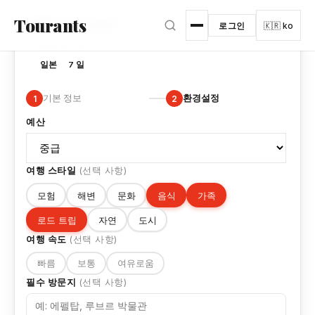
본문으로 건너뛰기
여행 상세 정보
Tourants
로그인
🇰🇷 ko
FROM ARTICLE
일본
7 일
기본 정보
환경설정
1
2
예산
여행 스타일
(선택 사항)
모험
해변
문화
음식
가족
로드 트립
자연
도시
여행 속도
(선택 사항)
빠름
보통
여유로움
필수 방문지
(선택 사항)