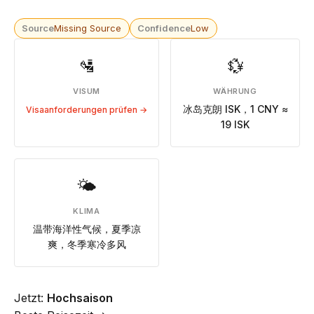
Source
Missing Source
Confidence
Low
🛂
💱
VISUM
WÄHRUNG
冰岛克朗 ISK，1 CNY ≈
Visaanforderungen prüfen →
19 ISK
🌤
KLIMA
温带海洋性气候，夏季凉
爽，冬季寒冷多风
Jetzt:
Hochsaison