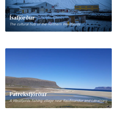
Hólmavík
A quiet Steingrímsfjörður village and Westfjords gateway
Ísafjörður
The cultural hub of the northern Westfjords