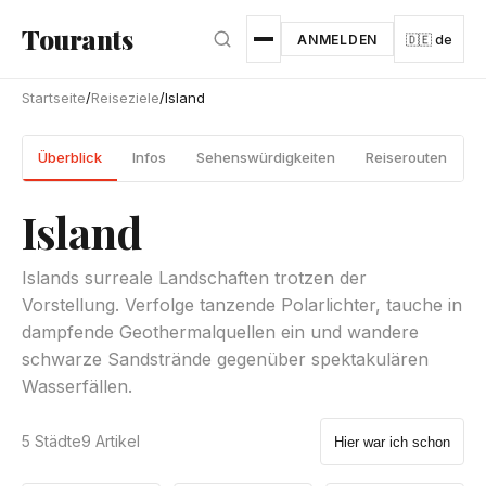
Zum Hauptinhalt springen
Tourants
ANMELDEN
🇩🇪 de
Startseite
/
Reiseziele
/
Island
Überblick
Infos
Sehenswürdigkeiten
Reiserouten
S
Island
Islands surreale Landschaften trotzen der
Vorstellung. Verfolge tanzende Polarlichter, tauche in
dampfende Geothermalquellen ein und wandere
schwarze Sandstrände gegenüber spektakulären
Wasserfällen.
5 Städte
9 Artikel
Hier war ich schon