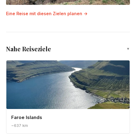
Patreksfjörður
A Westfjords fishing village near Rauðisandur and Látrabjarg
9 Artikel
▼
Alle Reiseführer
Roadtrips