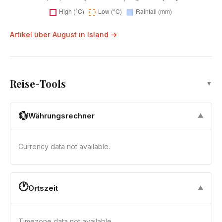
Artikel über August in Island →
Reise-Tools
▼
💱
Währungsrechner
▼
Currency data not available.
🕐
Ortszeit
▼
Timezone data not available.