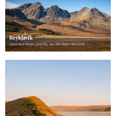
10-tägige Van-Reise durch Island im Juni
10 Tage
Städte
▼
Reykjavik
Land aus Feuer und Eis, wo die Natur herrscht