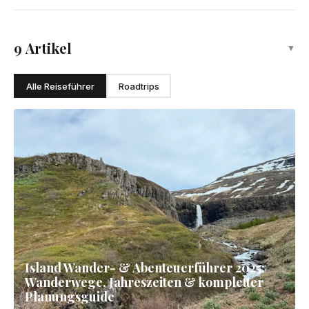
Stykkishólmur
A colorful harbor town and gateway to the Westfjords ferry