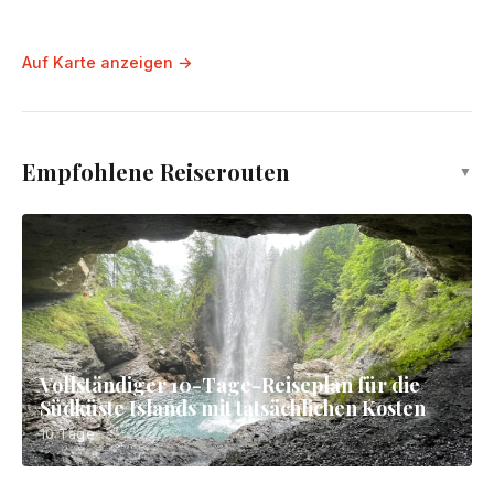
Skogafoss Waterfall
Sehenswürdigkeit
Mývatn-See
Sehenswürdigkeit
Auf Karte anzeigen →
Empfohlene Reiserouten
▼